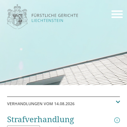
VER­HAND­LUN­GEN VOM 14.08.2026
Straf­ver­hand­lung