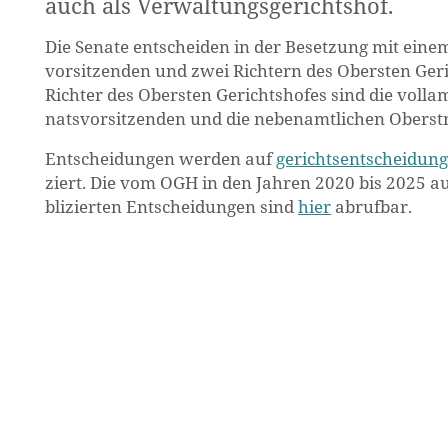
auch als Ver­wal­tungs­ge­richts­hof.
Die Se­na­te ent­schei­den in der Be­set­zung mit eine
vor­sit­zen­den und zwei Rich­tern des Obers­ten Ge­ri
Rich­ter des Obers­ten Ge­richts­ho­fes sind die voll­am
nats­vor­sit­zen­den und die ne­ben­amt­li­chen Ober­str
Ent­schei­dun­gen wer­den auf
ge­richts­ent­schei­dun­g
ziert. Die vom OGH in den Jah­ren 2020 bis 2025 auf
bli­zier­ten Ent­schei­dun­gen sind
hier
ab­ruf­bar.