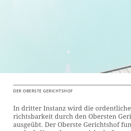
DER OBERS­TE GE­RICHTS­HOF
In drit­ter In­stanz wird die or­dent­li­ch
richts­bar­keit durch den Obers­ten Ge­r
aus­ge­übt. Der Obers­te Ge­richts­hof fun