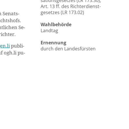
sa­ti­ons­ge­set­zes (LR 173.30);
Art. 13 ff. des Rich­ter­dienst­
ge­set­zes (LR 173.02)
m Se­nats­
chts­hofs.
Wahl­be­hör­de
t­li­chen Se­
Land­tag
ich­ter.
Er­nen­nung
en.li
pu­bli­
durch den Lan­des­fürs­ten
 ogh.​li pu­