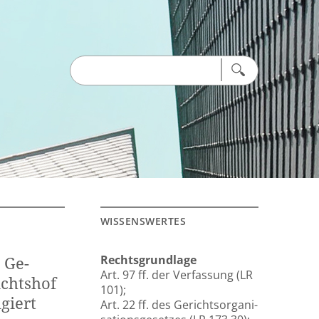
WIS­SENS­WER­TES
e Ge­
Rechts­grund­la­ge
Art. 97 ff. der Ver­fas­sung (LR
ichts­hof
101);
­giert
Art. 22 ff. des Ge­richts­or­ga­ni­