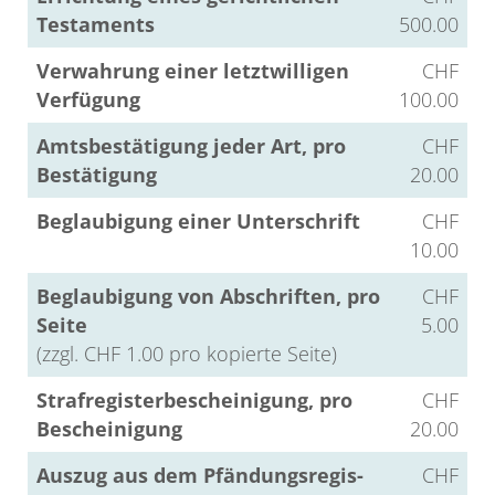
Tes­ta­ments
500.00
Ver­wah­rung einer letzt­wil­li­gen
CHF
Ver­fü­gung
100.00
Amts­be­stä­ti­gung jeder Art, pro
CHF
Be­stä­ti­gung
20.00
Be­glau­bi­gung einer Un­ter­schrift
CHF
10.00
Be­glau­bi­gung von Ab­schrif­ten, pro
CHF
Seite
5.00
(zzgl. CHF 1.00 pro ko­pier­te Seite)
Straf­re­gis­ter­be­schei­ni­gung, pro
CHF
Be­schei­ni­gung
20.00
Aus­zug aus dem Pfän­dungs­re­gis­
CHF