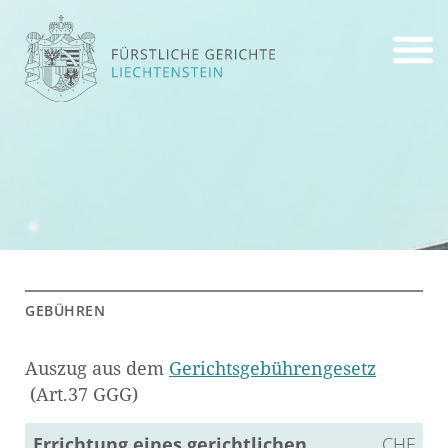
GE­BÜH­REN
Aus­zug aus dem
Ge­richts­ge­büh­ren­ge­setz
(Art.37 GGG)
Er­rich­tung eines ge­richt­li­chen
CHF