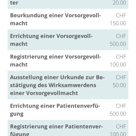
ter
20.00
Be­ur­kun­dung einer Vor­sor­ge­voll­
CHF
macht
150.00
Er­rich­tung einer Vor­sor­ge­voll­
CHF
macht
500.00
Re­gis­trie­rung einer Vor­sor­ge­voll­
CHF
macht
100.00
Aus­stel­lung einer Ur­kun­de zur Be­
CHF
stä­ti­gung des Wirk­sam­wer­dens
50.00
einer Vor­sor­ge­voll­macht
Er­rich­tung einer Pa­ti­en­ten­ver­fü­
CHF
gung
500.00
Re­gis­trie­rung einer Pa­ti­en­ten­ver­
CHF
fü­gung
100.00