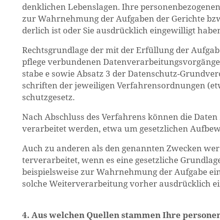
denk­li­chen Le­bens­la­gen. Ihre per­so­nen­be­zo­ge­ne
zur Wahr­neh­mung der Auf­ga­ben der Ge­rich­te bzw. de
der­lich ist oder Sie aus­drück­lich ein­ge­wil­ligt habe
Rechts­grund­la­ge der mit der Er­fül­lung der Auf­ga­
pfle­ge ver­bun­de­nen Da­ten­ver­ar­bei­tungs­vor­gän­ge
sta­be e sowie Ab­satz 3 der Da­ten­schutz-Grund­ver
schrif­ten der je­wei­li­gen Ver­fah­rens­ord­nun­gen
schutz­ge­setz.
Nach Ab­schluss des Ver­fah­rens kön­nen die Daten zur
ver­ar­bei­tet wer­den, etwa um ge­setz­li­chen Auf­be
Auch zu an­de­ren als den ge­nann­ten Zwe­cken wer­
ter­ver­ar­bei­tet, wenn es eine ge­setz­li­che Grund­la­ge
bei­spiels­wei­se zur Wahr­neh­mung der Auf­ga­be ei
sol­che Wei­ter­ver­ar­bei­tung vor­her aus­drück­lich ei
4. Aus wel­chen Quel­len stam­men Ihre per­so­nen