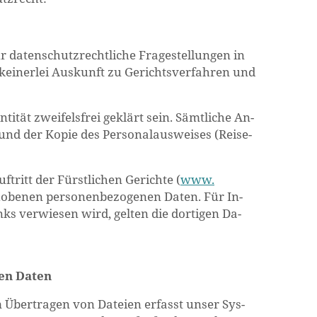
da­ten­schutz­recht­li­che Fra­ge­stel­lun­gen in
t kei­ner­lei Aus­kunft zu Ge­richts­ver­fah­ren und
i­tät zwei­fels­frei ge­klärt sein. Sämt­li­che An­
und der Kopie des Per­so­nal­aus­wei­ses (Rei­se­
f­tritt der Fürst­li­chen Ge­rich­te (
www.​
­ho­be­nen per­so­nen­be­zo­ge­nen Daten. Für In­
inks ver­wie­sen wird, gel­ten die dor­ti­gen Da­
­nen Daten
m Über­tra­gen von Da­tei­en er­fasst unser Sys­