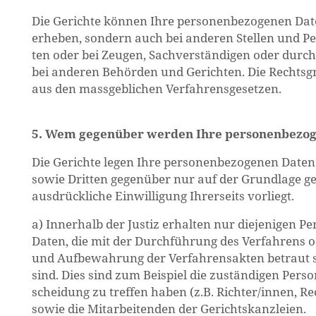
Die Ge­rich­te kön­nen Ihre per­so­nen­be­zo­ge­nen Da
er­he­ben, son­dern auch bei an­de­ren Stel­len und Per­
ten oder bei Zeu­gen, Sach­ver­stän­di­gen oder durc
bei an­de­ren Be­hör­den und Ge­rich­ten. Die Rechts­gru
aus den mass­geb­li­chen Ver­fah­rens­ge­set­zen.
5. Wem ge­gen­über wer­den Ihre per­so­nen­be­zo­g
Die Ge­rich­te legen Ihre per­so­nen­be­zo­ge­nen Daten 
sowie Drit­ten ge­gen­über nur auf der Grund­la­ge ge­
aus­drück­li­che Ein­wil­li­gung Ih­rer­seits vor­liegt.
a) In­ner­halb der Jus­tiz er­hal­ten nur die­je­ni­gen 
Daten, die mit der Durch­füh­rung des Ver­fah­rens 
und Auf­be­wah­rung der Ver­fah­rens­ak­ten be­traut 
sind. Dies sind zum Bei­spiel die zu­stän­di­gen Per­so
schei­dung zu tref­fen haben (z.B. Rich­ter/innen, Rech
sowie die Mit­ar­bei­ten­den der Ge­richts­kanz­lei­en.