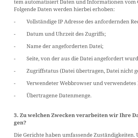
tem au­to­ma­ti­siert Daten und In­for­ma­tio­nen vom 
Fol­gen­de Daten wer­den hier­bei er­ho­ben:
- Voll­stän­di­ge IP Adres­se des an­for­dern­den Re
- Datum und Uhr­zeit des Zu­griffs;
- Name der an­ge­for­der­ten Datei;
- Seite, von der aus die Datei an­ge­for­dert wurd
- Zu­griffs­ta­tus (Datei über­tra­gen, Datei nicht ge
- Ver­wen­de­ter Web­brow­ser und ver­wen­de­tes Be
- Über­tra­ge­ne Da­ten­men­ge.
3. Zu wel­chen Zwe­cken ver­ar­bei­ten wir Ihre D
gen?
Die Ge­rich­te haben um­fas­sen­de Zu­stän­dig­kei­ten. U