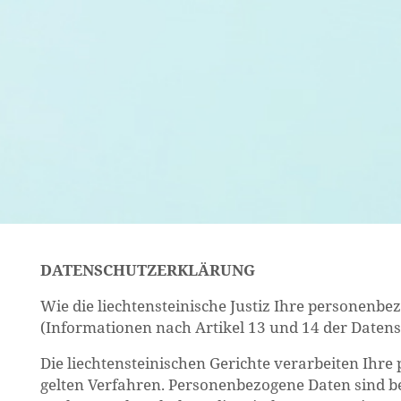
DA­TEN­SCHUTZ­ER­KLÄ­RUNG
Wie die liech­ten­stei­ni­sche Jus­tiz Ihre per­so­nen­be­
(In­for­ma­tio­nen nach Ar­ti­kel 13 und 14 der Da­te
Die liech­ten­stei­ni­schen Ge­rich­te ver­ar­bei­ten Ihre
gel­ten Ver­fah­ren. Per­so­nen­be­zo­ge­ne Daten sind b