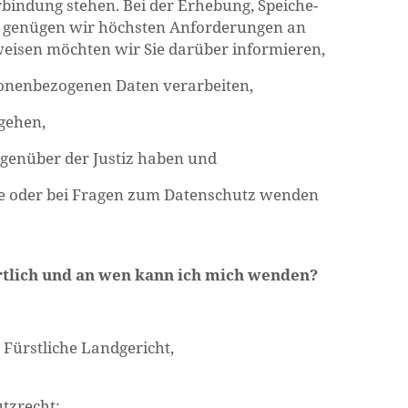
­bin­dung ste­hen. Bei der Er­he­bung, Spei­che­
n ge­nü­gen wir höchs­ten An­for­de­run­gen an
wei­sen möch­ten wir Sie dar­über in­for­mie­ren,
­nen­be­zo­ge­nen Daten ver­ar­bei­ten,
ge­hen,
e­gen­über der Jus­tiz haben und
te oder bei Fra­gen zum Da­ten­schutz wen­den
­wort­lich und an wen kann ich mich wen­den?
ürst­li­che Land­ge­richt,
tz­recht: