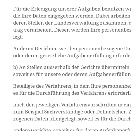
Für die Er­le­di­gung un­se­rer Auf­ga­ben be­nut­zen wi
die Ihre Daten ein­ge­ge­ben wer­den. Dabei ar­bei­ten
de­ren Stel­len der Lan­des­ver­wal­tung zu­sam­men, d
trag ver­ar­bei­ten. Die­sen wer­den Ihre per­so­nen­be­z
legt.
An­de­ren Ge­rich­ten wer­den per­so­nen­be­zo­ge­ne Da
oder deren ge­setz­li­che Auf­ga­ben­er­fül­lung er­for­der
b) An Stel­len aus­ser­halb der Ge­rich­te über­mit­teln 
so­weit es für un­se­re oder deren Auf­ga­ben­er­fül­lung
Be­tei­lig­te des Ver­fah­rens, in dem Ihre per­so­nen­
es für die Durch­füh­rung des Ver­fah­rens er­for­der­li
nach den je­wei­li­gen Ver­fah­rens­vor­schrif­ten in ei
zum Bei­spiel Sach­ver­stän­di­ge oder Dol­met­scher. 
zo­ge­nen Daten of­fen­ge­legt, so­weit es für die Durch­
an­de­re Ge­rich­te, so­weit es für deren Auf­ga­ben­er­fül