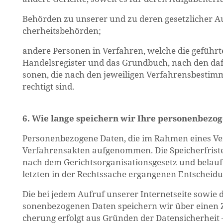
Be­hör­den zu un­se­rer und zu deren ge­setz­li­cher Au
cher­heits­be­hör­den;
an­de­re Per­so­nen in Ver­fah­ren, wel­che die ge­führ­te
Han­dels­re­gis­ter und das Grund­buch, nach den dafür
so­nen, die nach den je­wei­li­gen Ver­fah­rens­be­stim
rech­tigt sind.
6. Wie lange spei­chern wir Ihre per­so­nen­be­zo
Per­so­nen­be­zo­ge­ne Daten, die im Rah­men eines Ve
Ver­fah­rens­ak­ten auf­ge­nom­men. Die Spei­cher­fris­
nach dem Ge­richts­or­ga­ni­sa­ti­ons­ge­setz und be­l
letz­ten in der Rechts­sa­che er­gan­ge­nen Ent­schei­
Die bei jedem Auf­ruf un­se­rer In­ter­net­sei­te sowie
so­nen­be­zo­ge­nen Daten spei­chern wir über einen 
che­rung er­folgt aus Grün­den der Da­ten­si­cher­heit 