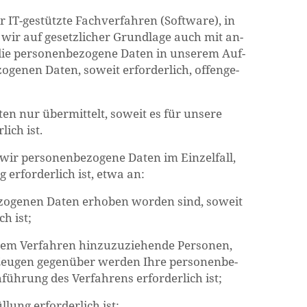
r IT-ge­stütz­te Fach­ver­fah­ren (Soft­ware), in
 wir auf ge­setz­li­cher Grund­la­ge auch mit an­
ie per­so­nen­be­zo­ge­ne Daten in un­se­rem Auf­
o­ge­nen Daten, so­weit er­for­der­lich, of­fen­ge­
ten nur über­mit­telt, so­weit es für un­se­re
­lich ist.
wir per­so­nen­be­zo­ge­ne Daten im Ein­zel­fall,
 er­for­der­lich ist, etwa an:
be­zo­ge­nen Daten er­ho­ben wor­den sind, so­weit
ch ist;
nem Ver­fah­ren hin­zu­zu­zie­hen­de Per­so­nen,
Zeu­gen ge­gen­über wer­den Ihre per­so­nen­be­
füh­rung des Ver­fah­rens er­for­der­lich ist;
­lung er­for­der­lich ist;