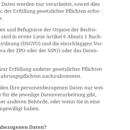
n Daten wer­den nur ver­ar­bei­tet, so­weit dies
r Er­fül­lung ge­setz­li­cher Pflich­ten er­for­
n.
ben und Be­fug­nis­se der Or­ga­ne der Rechts­
 sind in ers­ter Linie Ar­ti­kel 6 Ab­satz 1 Buch­
­ord­nung (DSGVO) und die ein­schlä­gi­gen Vor­
 (etwa der ZPO oder der StPO) oder das Da­ten­
 Er­fül­lung an­de­rer ge­setz­li­cher Pflich­ten
­wah­rungs­pflich­ten nach­zu­kom­men.
den Ihre per­so­nen­be­zo­ge­nen Daten nur wei­
 für die je­wei­li­ge Da­ten­ver­ar­bei­tung gibt,
ner an­de­ren Be­hör­de, oder wenn Sie in eine
n­ge­wil­ligt haben.
­be­zo­ge­nen Daten?