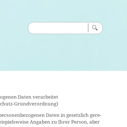
zo­ge­nen Daten ver­ar­bei­tet
n­schutz-Grund­ver­ord­nung)
 per­so­nen­be­zo­ge­nen Daten in ge­setz­lich ge­re­
ei­spiels­wei­se An­ga­ben zu Ihrer Per­son, aber