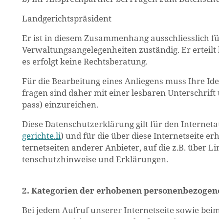
Land­ge­richts­prä­si­dent
Er ist in die­sem Zu­sam­men­hang aus­schliess­lich für 
Ver­wal­tungs­an­ge­le­gen­hei­ten zu­stän­dig. Er er­teil
es er­folgt keine Rechts­be­ra­tung.
Für die Be­ar­bei­tung eines An­lie­gens muss Ihre Iden­t
fra­gen sind daher mit einer les­ba­ren Un­ter­schrift 
pass) ein­zu­rei­chen.
Diese Da­ten­schutz­er­klä­rung gilt für den In­ter­net­au
gerichte.​li
) und für die über diese In­ter­net­sei­te er
ter­net­sei­ten an­de­rer An­bie­ter, auf die z.B. über L
ten­schutz­hin­wei­se und Er­klä­run­gen.
2. Ka­te­go­ri­en der er­ho­be­nen per­so­nen­be­zo­ge
Bei jedem Auf­ruf un­se­rer In­ter­net­sei­te sowie bei