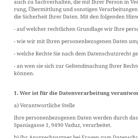
auch zu Sach­ver­hal­ten, die mit Ihrer Per­son in Ver
rung, Über­mitt­lung und sons­ti­gen Ver­ar­bei­tun­ge
die Si­cher­heit Ihrer Daten. Mit den fol­gen­den Hin­
- auf wel­cher recht­li­chen Grund­la­ge wir Ihre per­so
- wie wir mit Ihren per­so­nen­be­zo­ge­nen Daten um­
- wel­che Rech­te Sie nach dem Da­ten­schutz­recht g
- an wen sie sich zur Gel­tend­ma­chung Ihrer Rech­
kön­nen.
1. Wer ist für die Da­ten­ver­ar­bei­tung ver­ant
a) Ver­ant­wort­li­che Stel­le
Ihre per­so­nen­be­zo­ge­nen Daten wer­den durch das F
Spa­nia­gas­se 1, 9490 Vaduz, ver­ar­bei­tet.
b) Ihr An­sprech­part­ner bei Fra­gen zum Da­ten­schu