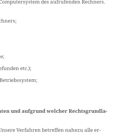
Com­pu­ter­sys­tem des auf­ru­fen­den Rech­ners.
ch­ners;
e;
­fun­den etc.);
­triebs­sys­tem;
aten und auf­grund wel­cher Rechts­grund­la­
n­se­re Ver­fah­ren be­tref­fen na­he­zu alle er­