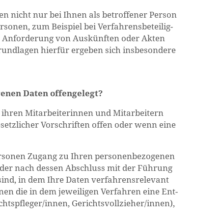
ten nicht nur bei Ihnen als be­trof­fe­ner Per­son
so­nen, zum Bei­spiel bei Ver­fah­rens­be­tei­lig­
h An­for­de­rung von Aus­künf­ten oder Akten
nd­la­gen hier­für er­ge­ben sich ins­be­son­de­re
e­nen Daten of­fen­ge­legt?
ihren Mit­ar­bei­te­rin­nen und Mit­ar­bei­tern
setz­li­cher Vor­schrif­ten offen oder wenn eine
Per­so­nen Zu­gang zu Ihren per­so­nen­be­zo­ge­nen
oder nach des­sen Ab­schluss mit der Füh­rung
sind, in dem Ihre Daten ver­fah­rens­re­le­vant
­nen die in dem je­wei­li­gen Ver­fah­ren eine Ent­
ts­pfle­ger/innen, Ge­richts­voll­zie­her/innen),