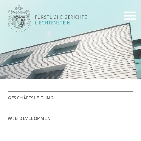
GE­SCHÄFTS­LEI­TUNG
WEB DE­VE­LOP­MENT