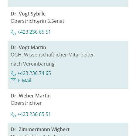
Dr. Vogt Sy­bil­le
Ober­strich­te­rin 5.​Senat
+423 236 65 51
Dr. Vogt Mar­tin
OGH, Wis­sen­schaft­li­cher Mit­ar­bei­ter
nach Ver­ein­ba­rung
+423 236 74 65
E-Mail
Dr. Weber Mar­tin
Ober­strich­ter
+423 236 65 51
Dr. Zim­mer­mann Wig­bert