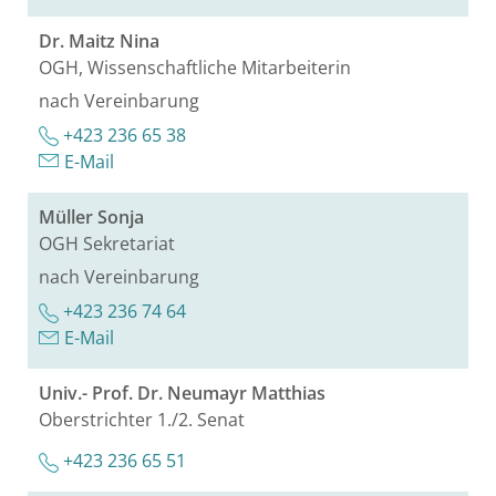
Dr. Maitz Nina
OGH, Wis­sen­schaft­li­che Mit­ar­bei­te­rin
nach Ver­ein­ba­rung
+423 236 65 38
E-Mail
Mül­ler Sonja
OGH Se­kre­ta­ri­at
nach Ver­ein­ba­rung
+423 236 74 64
E-Mail
Univ.- Prof. Dr. Neu­mayr Mat­thi­as
Ober­strich­ter 1./2. Senat
+423 236 65 51