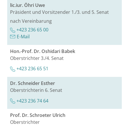
lic.​iur. Öhri Uwe
Prä­si­dent und Vor­sit­zen­der 1./3. und 5. Senat
nach Ver­ein­ba­rung
+423 236 65 00
E-Mail
Hon.-Prof. Dr. Oshi­da­ri Babek
Ober­strich­ter 3./4. Senat
+423 236 65 51
Dr. Schnei­der Es­ther
Ober­strich­te­rin 6. Senat
+423 236 74 64
Prof. Dr. Schro­eter Ul­rich
Ober­strich­ter