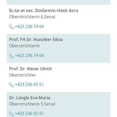
lic.​iur.​et oec. Di­z­da­re­vic-Hasic Azra
Ober­strich­te­rin 6.​Senat
+423 236 74 64
Prof. FH Dr. Hun­zi­ker Sil­via
Ober­strich­te­rin
+423 236 74 64
Prof. Dr. Kie­ser Ul­rich
Ober­strich­ter
+423 236 65 51
Dr. Läng­le Eva-Maria
Ober­strich­te­rin 5.​Senat
+423 236 65 51