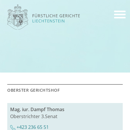
OBERS­TER GE­RICHTS­HOF
Mag. iur. Dampf Tho­mas
Ober­strich­ter 3.​Senat
+423 236 65 51