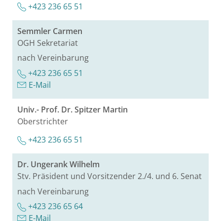
+423 236 65 51
Semm­ler Car­men
OGH Se­kre­ta­ri­at
nach Ver­ein­ba­rung
+423 236 65 51
E-Mail
Univ.- Prof. Dr. Spit­zer Mar­tin
Ober­strich­ter
+423 236 65 51
Dr. Un­ge­rank Wil­helm
Stv. Prä­si­dent und Vor­sit­zen­der 2./4. und 6. Senat
nach Ver­ein­ba­rung
+423 236 65 64
E-Mail